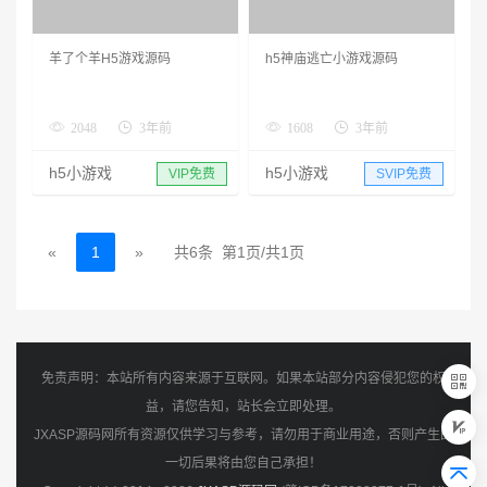
羊了个羊H5游戏源码
h5神庙逃亡小游戏源码
2048
3年前
1608
3年前
h5小游戏
h5小游戏
VIP免费
SVIP免费
«
1
»
共6条 第1页/共1页
免责声明：本站所有内容来源于互联网。如果本站部分内容侵犯您的权
益，请您告知，站长会立即处理。
JXASP源码网所有资源仅供学习与参考，请勿用于商业用途，否则产生的
一切后果将由您自己承担！