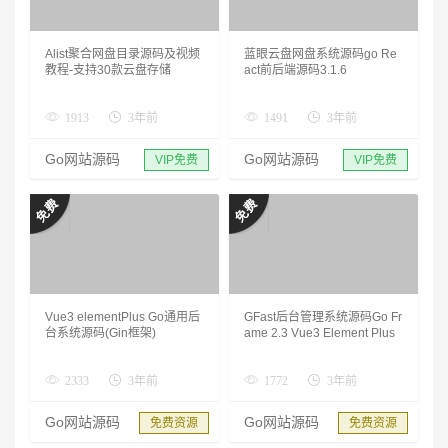
Alist聚合网盘目录源码及视频
蓝眼云盘网盘系统源码go Re
教程-支持30款云盘存储
act前后端源码3.1.6
1913
3年前
1491
3年前
Go网站源码
Go网站源码
VIP免费
VIP免费
Vue3 elementPlus Go通用后
GFast后台管理系统源码Go Fr
台系统源码(Gin框架)
ame 2.3 Vue3 Element Plus
2333
3年前
1772
3年前
Go网站源码
Go网站源码
免费资源
免费资源