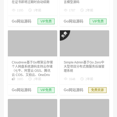
在证书即将过期时自动续期
言模型源码
1195
1年前
1707
2年前
Go网站源码
Go网站源码
VIP免费
VIP免费
Cloudreve基于Go框架云存储
Simple Admin基于Go Zero中
个人网盘系统源码支持云存储
大型项目分布式微服务后端管
（七牛、阿里云 OSS、腾讯
理系统
云 COS、又拍云、OneDriv
e）
1695
2年前
1648
2年前
Go网站源码
Go网站源码
VIP免费
免费资源