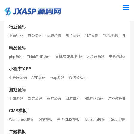
Togg
navi
行业源码
垂直行业
办公协同
商城购物
电子商务
门户网站
视频/影视
支付/
精品源码
php源码
ThinkPHP源码
直播/交友/短视频
区块链源码
电影/视频/音乐
小程序/APP
小程序源码
APP源码
wap源码
微信公众号
游戏源码
手游源码
端游源码
页游源码
网游单机
H5游戏源码
游戏教程补丁
CMS模板
Wordpress模板
织梦模板
帝国CMS模板
Typecho模板
Discuz模板
主题模板